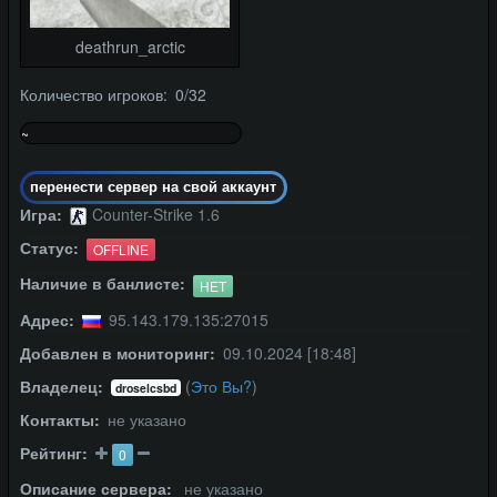
deathrun_arctic
Количество игроков: 0/32
~
0%
перенести сервер на свой аккаунт
Игра:
Counter-Strike 1.6
Статус:
OFFLINE
Наличие в банлисте:
НЕТ
Адрес:
95.143.179.135:27015
Добавлен в мониторинг:
09.10.2024 [18:48]
Владелец:
(
Это Вы?
)
droselcsbd
Контакты:
не указано
Рейтинг:
0
Описание сервера:
не указано