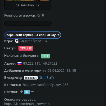
cs_mansion_32
Количество игроков: 0/10
~
0%
перенести сервер на свой аккаунт
Игра:
Counter-Strike 1.6
Статус:
OFFLINE
Наличие в банлисте:
НЕТ
Адрес:
83.222.115.148:27022
Добавлен в мониторинг:
06.04.2020 [18:15]
Владелец:
(
Это Вы?
)
denis5884
Контакты:
https://vk.com/d.belyakov1988
Рейтинг:
32
Описание сервера:
https://vk.com/brutal_server18