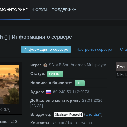
МОНИТОРИНГ
ФОРУМ
ПОДДЕРЖКА
ch () | Информация о сервере
Информация о сервере
Настройки сервера
Ста
Игра:
SA-MP San Andreas Multiplayer
Имя
Статус:
ONLINE
Nikol
Наличие в банлисте:
НЕТ
Адрес:
80.242.59.112:2073
Добавлен в мониторинг:
29.01.2026
[23:25]
0.3.7}
Владелец:
(
Это Вы?
)
Gladiator_Pustoshi
ков: 1/20
Контакты:
vk.com/death__watch