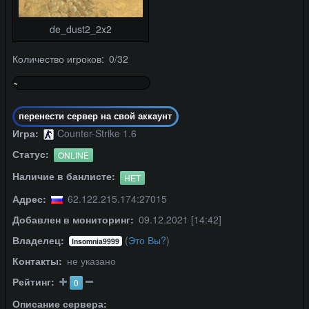
de_dust2_2x2
Количество игроков: 0/32
~
0%
перенести сервер на свой аккаунт
Игра:
Counter-Strike 1.6
Статус:
ONLINE
Наличие в банлисте:
НЕТ
Адрес:
62.122.215.174:27015
Добавлен в мониторинг:
09.12.2021 [14:42]
Владелец:
(
Это Вы?
)
Insomnia9999
Контакты:
не указано
Рейтинг:
0
Описание сервера: