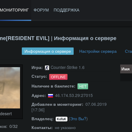
МОНИТОРИНГ
ФОРУМ
ПОДДЕРЖКА
me[RESIDENT EVIL] | Информация о сервере
Информация о сервере
Настройки сервера
Ста
Игра:
Counter-Strike 1.6
Имя
Статус:
OFFLINE
Наличие в банлисте:
НЕТ
Адрес:
46.174.53.29:27015
Добавлен в мониторинг:
07.06.2019
[17:36]
desert
Владелец:
(
Это Вы?
)
KoTuK
ков: 0/32
Контакты:
не указано