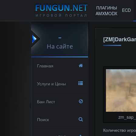
ПЛАГИНЫ
ECD
AMXMODX
-
[ZM]DarkGa
На сайте
Главная
Услуги и Цены
Бан Лист
zm_sap_
Поиск
Количество игро