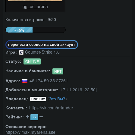
gg_os_arena
Количество игроков: 9/20
~ 45%
перенести сервер на свой аккаунт
Игра:
Counter-Strike 1.6
Статус:
ONLINE
Наличие в банлисте:
НЕТ
Адрес:
46.174.50.35:27261
Добавлен в мониторинг:
17.11.2019 [22:50]
Владелец:
(
Это Вы?
)
UNDER2
Контакты:
https://vk.com/artander
Рейтинг:
77
Описание сервера:
https://vlmax.myarena.site