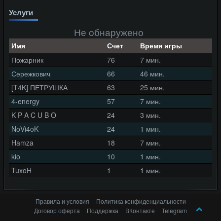
Услуги
Не обнаружено
Имя
Счет
Время игры
Пожарник
76
7 мин.
Сережкович
66
46 мин.
[T4K] ПЕТРУШКА
63
25 мин.
4-energy
57
7 мин.
K P A C U B O
24
3 мин.
NoVi4oK
24
1 мин.
Hamza
18
7 мин.
kio
10
1 мин.
TuxoH
1
1 мин.
Правила и условия
Политика конфиденциальности
Договор оферта
Поддержка
ВКонтакте
Telegram