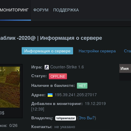
МОНИТОРИНГ
ФОРУМ
ПОДДЕРЖКА
аблик -2020@ | Информация о сервере
Информация о сервере
Настройки сервера
Ста
Игра:
Counter-Strike 1.6
Имя
Статус:
OFFLINE
Наличие в банлисте:
НЕТ
Адрес:
195.39.241.205:27017
Добавлен в мониторинг:
19.12.2019
[12:39]
0$
Владелец:
(
Это Вы?
)
tehpawnazor
ков: 0/26
Контакты:
не указано