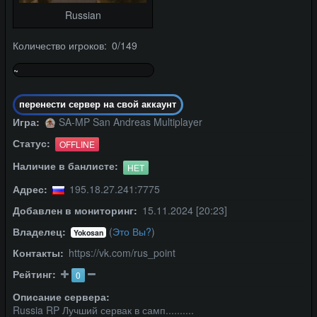
Russian
Количество игроков: 0/149
~
0%
перенести сервер на свой аккаунт
Игра:
SA-MP San Andreas Multiplayer
Статус:
OFFLINE
Наличие в банлисте:
НЕТ
Адрес:
195.18.27.241:7775
Добавлен в мониторинг:
15.11.2024 [20:23]
Владелец:
(
Это Вы?
)
Yokosan
Контакты:
https://vk.com/rus_point
Рейтинг:
0
Описание сервера:
Russia RP Лучший сервак в самп..........