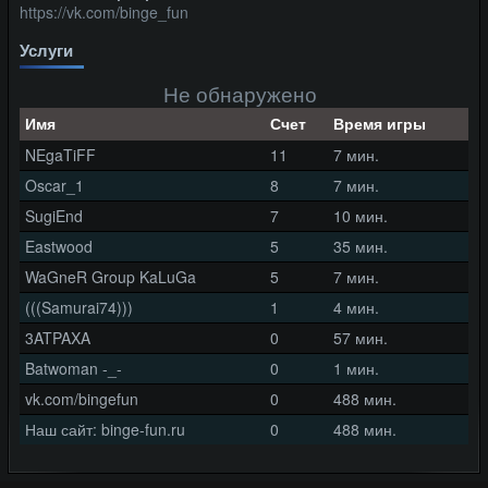
https://vk.com/binge_fun
Услуги
Не обнаружено
Имя
Счет
Время игры
NEgaTiFF
11
7 мин.
Oscar_1
8
7 мин.
SugiEnd
7
10 мин.
Eastwood
5
35 мин.
WaGneR Group KaLuGa
5
7 мин.
(((Samurai74)))
1
4 мин.
3ATPAXA
0
57 мин.
Batwoman -_-
0
1 мин.
vk.com/bingefun
0
488 мин.
Наш сайт: binge-fun.ru
0
488 мин.