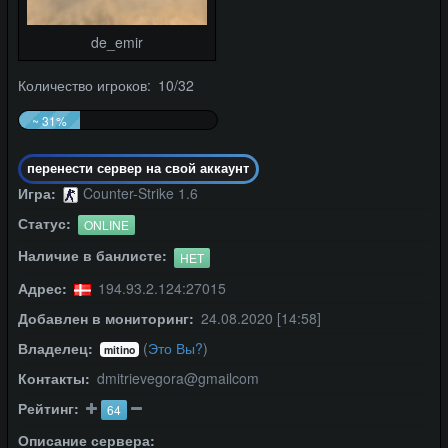
de_emir
Количество игроков: 10/32
~ 31%
перенести сервер на свой аккаунт
Игра:
Counter-Strike 1.6
Статус:
ONLINE
Наличие в банлисте:
НЕТ
Адрес:
194.93.2.124:27015
Добавлен в мониторинг:
24.08.2020 [14:58]
Владелец:
(
Это Вы?
)
mitino
Контакты:
dmitrievegora@gmailcom
Рейтинг:
64
Описание сервера: