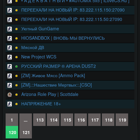
• A Д E K B A T Н Ы Й • #AUTOMIX 5x5 [ iLoveCS.Ru ]
ПЕРЕЕХАЛИ НА НОВЫЙ IP: 83.222.115.150:27090
ПЕРЕЕХАЛИ НА НОВЫЙ IP: 83.222.115.50:27090
Уютный GunGame
HIOSANDBOX | ВНОВЬ МЫ ВЕРНУЛИСЬ
Мясной ДВ
New Project WCS
РУССКИЙ РАЗМЕР ® АРЕНА DUST2
[ZM] Живое Мясо [Ammo Pack]
[ZM].::Нашествие Мертвых::.[CSO]
Arizona Role Play | Scottdale
НАПРЯЖЕНИЕ 18+
1
...
113
114
115
116
117
118
119
120
121