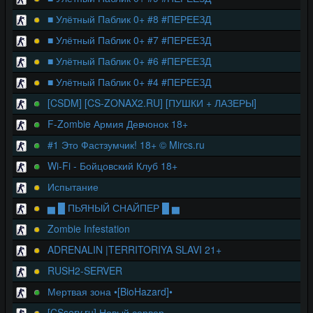
■ Улётный Паблик 0+ #8 #ПЕРЕЕЗД
■ Улётный Паблик 0+ #7 #ПЕРЕЕЗД
■ Улётный Паблик 0+ #6 #ПЕРЕЕЗД
■ Улётный Паблик 0+ #4 #ПЕРЕЕЗД
[CSDM] [CS-ZONAX2.RU] [ПУШКИ + ЛАЗЕРЫ]
F-Zombie Армия Девчонок 18+
#1 Это Фастзумчик! 18+ © Mircs.ru
Wi-Fi - Бойцовский Клуб 18+
Испытание
▅ █ ПЬЯНЫЙ СНАЙПЕР █ ▅
Zombie Infestation
ADRENALIN |TERRITORIYA SLAVI 21+
RUSH2-SERVER
Мертвая зона •[BioHazard]•
[CSserv.ru] Новый сервер