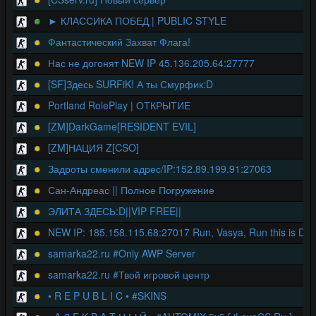
►︎ КЛАССИКА ПОБЕД | PUBLIC STYLE
Фантастический Захват Флага!
Нас не догонят NEW IP 45.136.205.64:27777
[SF]Здесь SURFiK! А ты Смурфик:D
Portland RolePlay | ОТКРЫТИЕ
[ZM]DarkGame[RESIDENT EVIL]
[ZM]НАЦИЯ Z[CSO]
Задроты сменили адрес/IP:152.89.199.91:27063
Сан-Андреас || Полное Погружение
ЭЛИТА ЗДЕСЬ:D||VIP FREE||
NEW IP: 185.158.115.68:27017 Run, Vasya, Run this is Dea
samarka22.ru #Only AWP Server
samarka22.ru #Твой игровой центр
• R E P U B L I C • #SKINS