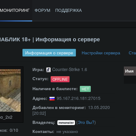
МОНИТОРИНГ
ФОРУМ
ПОДДЕРЖКА
БЛИК 18+ | Информация о сервере
Информация о сервере
Настройки сервера
Ста
Игра:
Counter-Strike 1.6
Имя
Статус:
OFFLINE
Наличие в банлисте:
НЕТ
Адрес:
95.167.216.181:27015
Добавлен в мониторинг:
13.05.2020
[20:02]
no_2x2
Владелец:
(
Это Вы?
)
mmonster
ков: 0/10
Контакты:
не указано