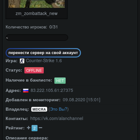
zm_zombattack_new
Количество игроков: 0/31
~
0%
перенести сервер на свой аккаунт
Игра:
Counter-Strike 1.6
Статус:
OFFLINE
Наличие в банлисте:
НЕТ
Адрес:
83.222.105.61:27375
Добавлен в мониторинг:
09.08.2020 [15:01]
Владелец:
(
Это Вы?
)
MEICRA
Контакты:
https://vk.com/alanchannel
Рейтинг:
2
Описание сервера: