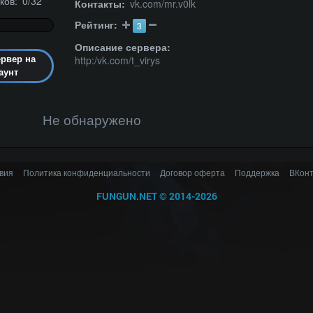
ков: 0/32
Контакты:
vk.com/mr.v0lk
Рейтинг:
3
Описание сервера:
http:/vk.com/t_virys
ервер на
аунт
Не обнаружено
вия
Политика конфиденциальности
Договор оферта
Поддержка
ВКонт
FUNGUN.NET
©
2014-2026