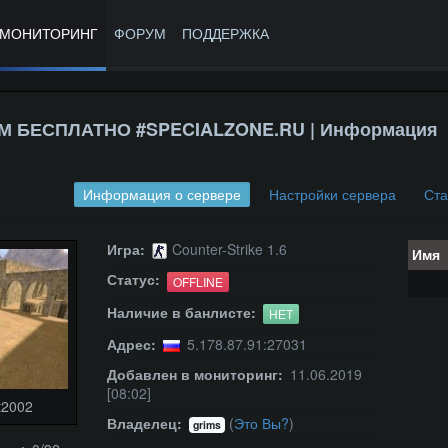
МОНИТОРИНГ
ФОРУМ
ПОДДЕРЖКА
М БЕСПЛАТНО #SPECIALZONE.RU | Информация
Информация о сервере
Настройки сервера
Ста
Игра:
Counter-Strike 1.6
Имя
Статус:
OFFLINE
Наличие в банлисте:
НЕТ
Адрес:
5.178.87.91:27031
Добавлен в мониторинг:
11.06.2019
[08:02]
t2002
Владелец:
(
Это Вы?
)
grims