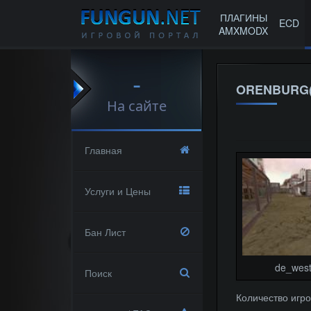
ПЛАГИНЫ
ECD
AMXMODX
-
ORENBURG(5
На сайте
Главная
Услуги и Цены
Бан Лист
de_wes
Поиск
Количество игро