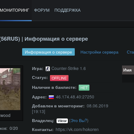
МОНИТОРИНГ
ФОРУМ
ПОДДЕРЖКА
6RUS) | Информация о сервере
Информация о сервере
Настройки сервера
Ста
Игра:
Counter-Strike 1.6
Имя
Статус:
OFFLINE
Наличие в банлисте:
НЕТ
Адрес:
46.174.48.40:27250
Добавлен в мониторинг:
08.06.2019
[19:13]
twood
Владелец:
(
Это Вы?
)
Viktor
ков: 0/20
Контакты:
https://vk.com/hokoren