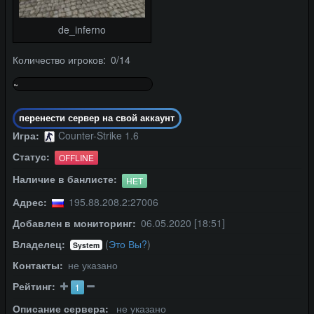
de_inferno
Количество игроков: 0/14
~
0%
перенести сервер на свой аккаунт
Игра:
Counter-Strike 1.6
Статус:
OFFLINE
Наличие в банлисте:
НЕТ
Адрес:
195.88.208.2:27006
Добавлен в мониторинг:
06.05.2020 [18:51]
Владелец:
(
Это Вы?
)
System
Контакты:
не указано
Рейтинг:
1
Описание сервера:
не указано