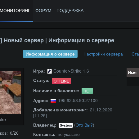
МОНИТОРИНГ
ФОРУМ
ПОДДЕРЖКА
] Новый сервер | Информация о сервере
Информация о сервере
Настройки сервера
Ста
Игра:
Counter-Strike 1.6
Имя
Статус:
OFFLINE
Наличие в банлисте:
НЕТ
Адрес:
195.62.53.90:27100
Добавлен в мониторинг:
21.12.2020
[11:25]
uke
Владелец:
(
Это Вы?
)
System
ков: 0/26
Контакты:
не указано