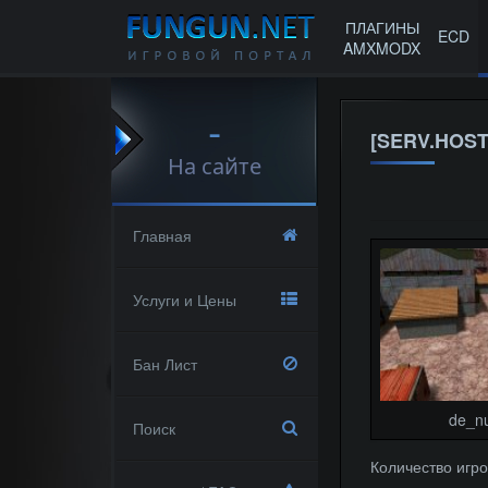
ПЛАГИНЫ
ECD
AMXMODX
-
[SERV.HOST
На сайте
Главная
Услуги и Цены
Бан Лист
de_n
Поиск
Количество игро