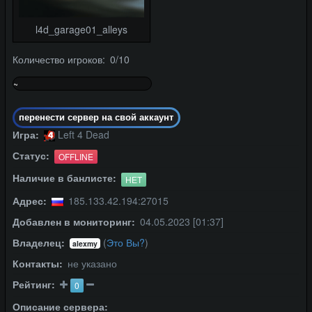
l4d_garage01_alleys
Количество игроков: 0/10
~
0%
перенести сервер на свой аккаунт
Игра:
Left 4 Dead
Статус:
OFFLINE
Наличие в банлисте:
НЕТ
Адрес:
185.133.42.194:27015
Добавлен в мониторинг:
04.05.2023 [01:37]
Владелец:
(
Это Вы?
)
alexmy
Контакты:
не указано
Рейтинг:
0
Описание сервера: