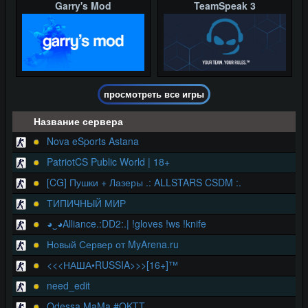
Garry's Mod
TeamSpeak 3
просмотреть все игры
Название сервера
Nova eSports Astana
PatriotCS Public World | 18+
[CG] Пушки + Лазеры .: ALLSTARS CSDM :.
ТИПИЧНЫЙ МИР
◕‿◕Alliance.:DD2:.| !gloves !ws !knife
Новый Сервер от MyArena.ru
<<<НАША•RUSSIA>>>[16+]™
need_edit
Odessa MaMa #OKTT