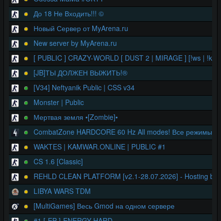
До 18 Не Входить!!! ©
Новый Сервер от MyArena.ru
New server by MyArena.ru
[ PUBLIC ] CRAZY-WORLD [ DUST 2 | MIRAGE ] [!ws | !knife 
[JB]ТЫ ДОЛЖЕН ВЫЖИТЬ!®
[V34] Neftyanik Public | CSS v34
Monster | Public
Мертвая земля •[Zombie]•
CombatZone HARDCORE 60 Hz All modes! Все режимы!
WAKTES | KAMWAR.ONLINE | PUBLIC #1
CS 1.6 [Classic]
REHLD CLEAN PLATFORM [v2.1-28.07.2026] - Hosting by
LIBYA WARS TDM
[MultiGames] Весь Gmod на одном сервере
#1 [-EP-]-ENERGY-HARD