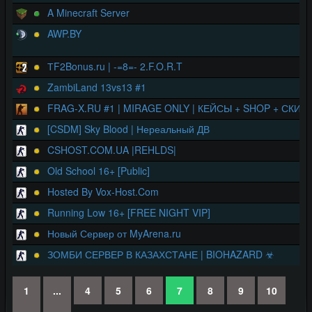
A Minecraft Server
AWP.BY
ТF2Bonus.ru | -=8=- 2.F.O.R.T
ZambiLand 13vs13 #1
FRAG-X.RU #1 | MIRAGE ONLY | КЕЙСЫ + SHOP + СКИН
[CSDM] Sky Blood | Нереальный ДВ
CSHOST.COM.UA |REHLDS|
Old School 16+ [Public]
Hosted By Vox-Host.Com
Running Low 16+ [FREE NIGHT VIP]
Новый Сервер от MyArena.ru
ЗОМБИ СЕРВЕР В КАЗАХСТАНЕ | BIOHAZARD ☣
1
...
4
5
6
7
8
9
10