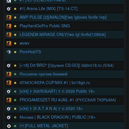
#1| Arena Life |MIX| [T:5-14:CT]
AWP PULSE [2][AVALON][!ws !gloves !knife !vip]
PlayHardGoPro Public SNG
LEGENDA MIRAGE ONLY|!ws.!gl.!knife[128tick]
wvwv
PornHubTS
[+18] DА"BRO" [Оружия CS:GO]| dabro18.ru (5/64)
Россияне против бомжей
АТМОСФЕРА CUP/MIX #1 | bc18go.ru
[v34] † |КИЛОБАЙТ| † © 2026 Public 18+
PROGAMESZET.RU #JAIL #1 (РУССКАЯ ТЮРЬМА)
[v34] † |K A T A N A| † © 2020 18+
Москва | BLACK DRAGON | PUBLIC |18+
 [FULL METAL JACKET]